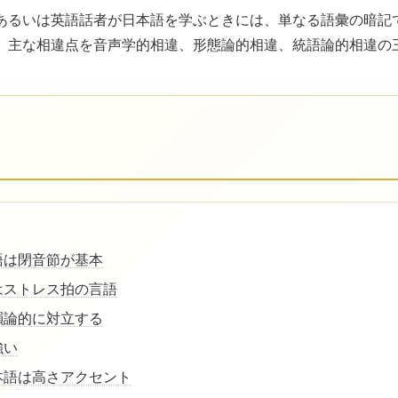
あるいは英語話者が日本語を学ぶときには、単なる語彙の暗記
、主な相違点を音声学的相違、形態論的相違、統語論的相違の
語は閉音節が基本
はストレス拍の言語
韻論的に対立する
強い
日本語は高さアクセント