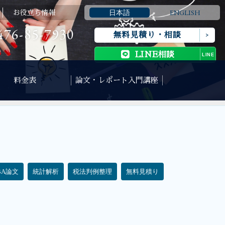
日本語
ENGLISH
お役立ち情報
476-85-7930
無料見積り・相談
LINE相談
料金表
論文・レポート入門講座
BA論文
統計解析
税法判例整理
無料見積り