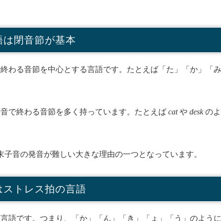
語は閉音節が基本
終わる音節を中心とする言語です。たとえば「た」「か」「み
。
音で終わる音節を多く持っています。たとえば
cat
や
desk
のよ
末子音の発音が難しい大きな理由の一つとなっています。
語はストレス拍の言語
言語です。つまり、「か」「ん」「き」「ょ」「う」のように