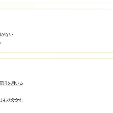
別がない
い
後置詞を用いる
語は右枝分かれ